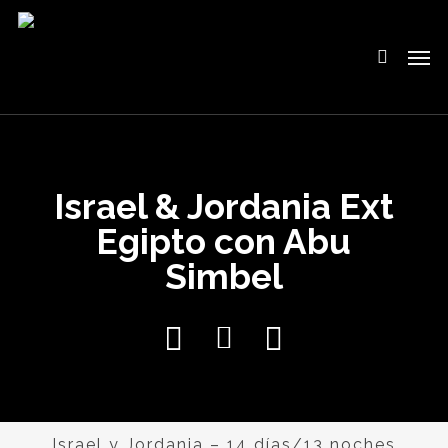
Skip
to
search
Men
main
content
Israel & Jordania Ext
Egipto con Abu
Simbel
Israel y Jordania – 14 días/13 noches