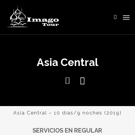
Skip
to
search
Men
main
content
Asia Central
Asia Central – 10 días/9 noches (2019)
SERVICIOS EN REGULAR