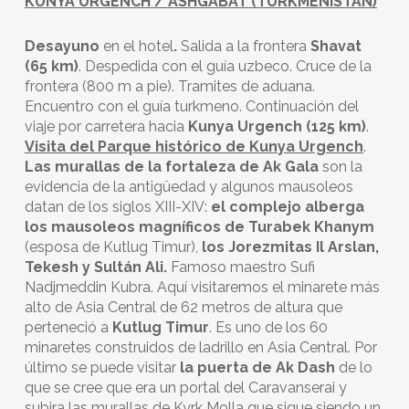
KUNYA URGENCH / ASHGABAT (TURKMENISTAN)
Desayuno
en el hotel
.
Salida a la frontera
Shavat
(65 km)
. Despedida con el guía uzbeco. Cruce de la
frontera (800 m a pie). Tramites de aduana.
Encuentro con el guía turkmeno. Continuación del
viaje por carretera hacia
Kunya Urgench (125 km)
.
Visita del
Parque histórico de Kunya Urgench
.
Las murallas de la fortaleza de Ak Gala
son la
evidencia de la antigüedad y algunos mausoleos
datan de los siglos XIII-XIV:
el complejo alberga
los mausoleos magníficos de Turabek Khanym
(esposa de Kutlug Timur),
los Jorezmitas Il Arslan,
Tekesh y Sultán Ali.
Famoso maestro Sufi
Nadjmeddin Kubra. Aquí visitaremos el minarete más
alto de Asia Central de 62 metros de altura que
perteneció a
Kutlug Timur
. Es uno de los 60
minaretes construidos de ladrillo en Asia Central. Por
último se puede visitar
la puerta de Ak Dash
de lo
que se cree que era un portal del Caravanserai y
subira las murallas de Kyrk Molla que sigue siendo un