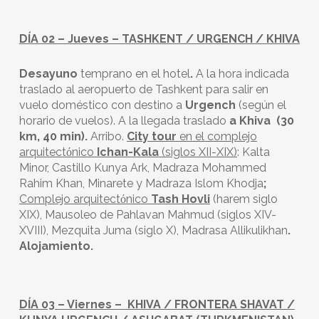
DÍA 02 – Jueves – TASHKENT / URGENCH / KHIVA
Desayuno
temprano en el hotel
.
A la hora indicada
traslado al aeropuerto de Tashkent para salir en
vuelo doméstico con destino a
Urgench
(según el
horario de vuelos). A la llegada traslado
a Khiva (30
km, 40 min).
Arribo.
City tour
en el complejo
arquitectόnico
Ichan-Kala
(siglos XII-XIX)
: Kalta
Minor, Castillo Kunya Ark, Madraza Mohammed
Rahim Khan, Minarete y Madraza Islom Khodja
;
Complejo arquitectόnico
Tash Hovli
(harem siglo
XIX), Mausoleo de Pahlavan Mahmud (siglos XIV-
XVIII), Mezquita Juma (siglo X), Madrasa Allikulikhan
.
Alojamiento.
DÍA 03 – Viernes – KHIVA / FRONTERA SHAVAT /